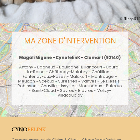
MA ZONE D'INTERVENTION
Magali Migone - CynofelinK -
Clamart
(92140)
Antony
~
Bagneux
~
Boulogne-Billancourt
~ Bourg-
la-Reine ~ Châtenay-Malabry ~
Châtillon
~
Fontenay-aux-Roses
~
Malakoff
~
Montrouge
~
Meudon
~
Sceaux
~
Suresnes
~
Vanves
~
Le Plessis-
Robinson
~
Chaville
~ Issy-les-Moulineaux ~
Puteaux
~ Saint-Cloud ~ Sèvres ~ Bièvres ~ Velizy-
Villacoublay
CYNO
FELINK
Comportementaliste Chien & Chat - Chargée de Projet en